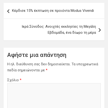
Π
Κέρδισε 15% έκπτωση σε προιόντα Modus Vivendi
λ
ο
Ιερά Σύνοδος: Ανοιχτές εκκλησίες τη Μεγάλη
ή
Εβδομάδα, ένα δίωρο τη μέρα
γ
η
σ
Αφήστε μια απάντηση
η
Η ηλ. διεύθυνση σας δεν δημοσιεύεται.
Τα υποχρεωτικά
ά
πεδία σημειώνονται με
*
ρ
Σχόλιο
*
θ
ρ
ω
ν