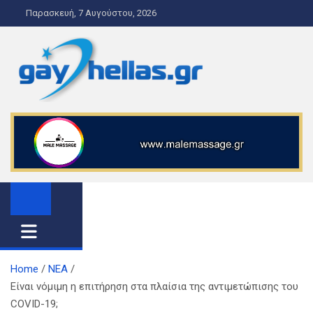
S
Παρασκευή, 7 Αυγούστου, 2026
k
i
p
t
o
gayhellas.gr – lgbt news and
lgbt news & guide
c
o
guide
n
t
e
n
t
Home
ΝΕΑ
Είναι νόμιμη η επιτήρηση στα πλαίσια της αντιμετώπισης του
COVID-19;