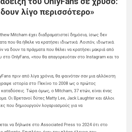
άδειξη του OnlyFans σε χρυσό:
 δουν λίγο περισσότερο»
thew Mitcham έχει διαδραματιστεί δημόσια, ίσως δεν
τα που θα ήθελε να κρατήσει ιδιωτικά. Λοιπόν, ιδιωτικά.
ύν να δουν τα πράγματα που θέλει να κρατήσει μακριά από
υ στο OnlyFans, «που θα απαγορευόταν στο Instagram και το
Fans πριν από λίγα χρόνια, θα φαινόταν σαν μια αλλόκοτη
έγραψε ιστορία στο Πεκίνο το 2008 ως ο πρώτος
καταδύσεις. Τώρα όμως, ο Mitcham, 37 ετών, είναι ένας
. Οι Βρετανοί δύτες Matty Lee, Jack Laughter και άλλοι
κες που δημιουργούν λογαριασμούς για να
εται να δήλωσε στο Associated Press το 2024 ότι στο
ς αθλητής. Επιπλέον, έχει τον πλήρη έλεγχο του