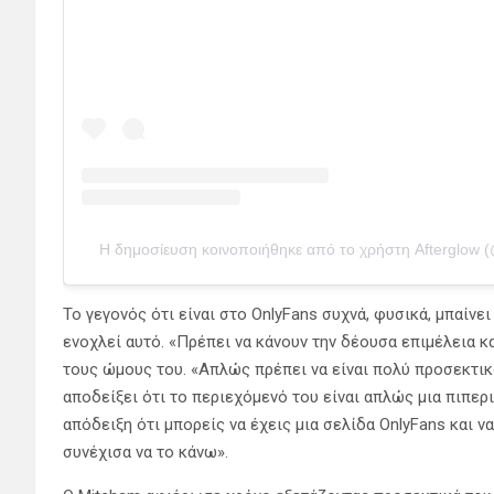
Η δημοσίευση κοινοποιήθηκε από το χρήστη Afterglow (
Το γεγονός ότι είναι στο OnlyFans συχνά, φυσικά, μπαίνε
ενοχλεί αυτό. «Πρέπει να κάνουν την δέουσα επιμέλεια κ
τους ώμους του. «Απλώς πρέπει να είναι πολύ προσεκτικο
αποδείξει ότι το περιεχόμενό του είναι απλώς μια πιπεριά
απόδειξη ότι μπορείς να έχεις μια σελίδα OnlyFans και ν
συνέχισα να το κάνω».