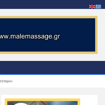
σσότερο»