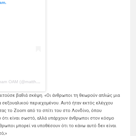
am.
Η δημοσίευση κοινοποιήθηκε από το χρήστη Matthew Mitcham OAM (@matthewmitcham88)
αιτούσε βαθιά σκέψη. «Οι άνθρωποι τη θεωρούν απλώς μια
α σεξουαλικού περιεχομένου. Αυτό ήταν εκτός ελέγχου
ντας το Zoom από το σπίτι του στο Λονδίνο, όπου
ω ότι είναι σωστό, αλλά υπάρχουν άνθρωποι στον κόσμο
θρωποι μπορεί να υποθέσουν ότι το κάνω αυτό δεν είναι
τό;»