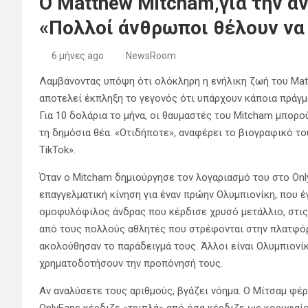
Ο Matthew Mitcham,για την αν
«Πολλοί άνθρωποι θέλουν να
6 μήνες ago
NewsRoom
Λαμβάνοντας υπόψη ότι ολόκληρη η ενήλικη ζωή του Mat
αποτελεί έκπληξη το γεγονός ότι υπάρχουν κάποια πράγμα
Για 10 δολάρια το μήνα, οι θαυμαστές του Mitcham μπορο
τη δημόσια θέα. «Οτιδήποτε», αναφέρει το βιογραφικό το
TikTok».
Όταν ο Mitcham δημιούργησε τον λογαριασμό του στο Only
επαγγελματική κίνηση για έναν πρώην Ολυμπιονίκη, που 
ομοφυλόφιλος άνδρας που κέρδισε χρυσό μετάλλιο, στις 
από τους πολλούς αθλητές που στρέφονται στην πλατφόρμα
ακολούθησαν το παράδειγμά τους. Άλλοι είναι Ολυμπιονί
χρηματοδοτήσουν την προπόνησή τους.
Αν αναλύσετε τους αριθμούς, βγάζει νόημα. Ο Μίτσαμ φέρ
OnlyFans κέρδιζε «τριπλά» από όσα κέρδιζε ως κορυφαίο