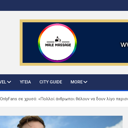
ws and guide
VEL
ΥΓΕΙΑ
CITY GUIDE
MORE
 OnlyFans σε χρυσό: «Πολλοί άνθρωποι θέλουν να δουν λίγο περι