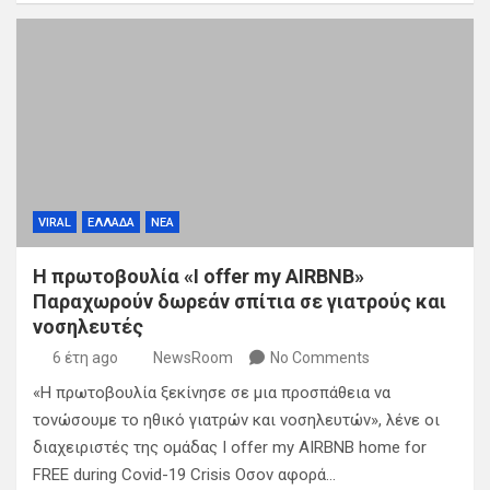
VIRAL
ΕΛΛΑΔΑ
ΝΕΑ
Η πρωτοβουλία «I offer my AIRBNB»
Παραχωρούν δωρεάν σπίτια σε γιατρούς και
νοσηλευτές
6 έτη ago
NewsRoom
No Comments
«Η πρωτοβουλία ξεκίνησε σε μια προσπάθεια να
τονώσουμε το ηθικό γιατρών και νοσηλευτών», λένε οι
διαχειριστές της ομάδας I offer my AIRBNB home for
FREE during Covid-19 Crisis Οσον αφορά…