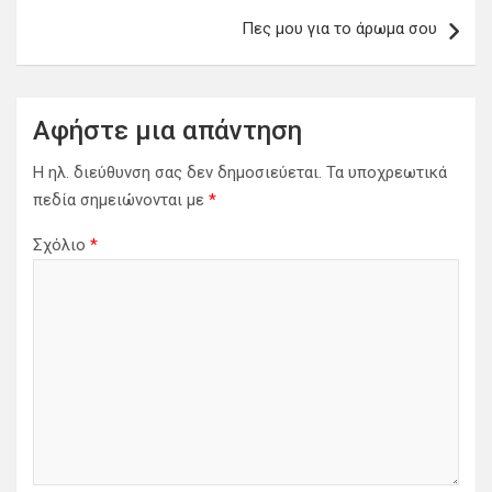
ο
Πες μου για το άρωμα σου
ή
γ
η
Αφήστε μια απάντηση
σ
Η ηλ. διεύθυνση σας δεν δημοσιεύεται.
Τα υποχρεωτικά
η
πεδία σημειώνονται με
*
ά
Σχόλιο
*
ρ
θ
ρ
ω
ν