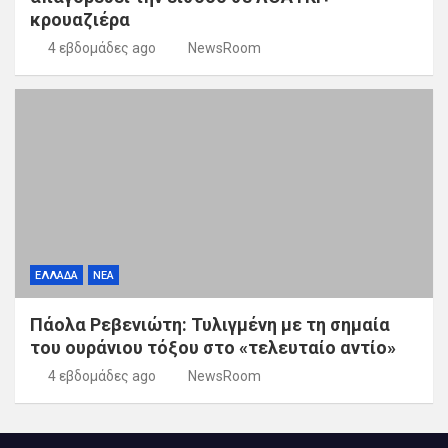
κρουαζιέρα
4 εβδομάδες ago
NewsRoom
ΕΛΛΑΔΑ
ΝΕΑ
Πάολα Ρεβενιώτη: Τυλιγμένη με τη σημαία
του ουράνιου τόξου στο «τελευταίο αντίο»
4 εβδομάδες ago
NewsRoom