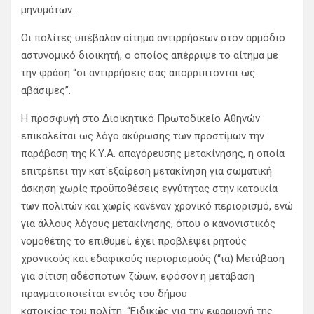
μηνυμάτων.
Οι πολίτες υπέβαλαν αίτημα αντιρρήσεων στον αρμόδιο
αστυνομικό διοικητή, ο οποίος απέρριψε το αίτημα με
την φράση “οι αντιρρήσεις σας απορρίπτονται ως
αβάσιμες”.
Η προσφυγή στο Διοικητικό Πρωτοδικείο Αθηνών
επικαλείται ως λόγο ακύρωσης των προστίμων την
παράβαση της Κ.Υ.Α. απαγόρευσης μετακίνησης, η οποία
επιτρέπει την κατ΄εξαίρεση μετακίνηση για σωματική
άσκηση χωρίς προϋποθέσεις εγγύτητας στην κατοικία
των πολιτών και χωρίς κανέναν χρονικό περιορισμό, ενώ
για άλλους λόγους μετακίνησης, όπου ο κανονιστικός
νομοθέτης το επιθυμεί, έχει προβλέψει ρητούς
χρονικούς και εδαφικούς περιορισμούς (“ια) Μετάβαση
για σίτιση αδέσποτων ζώων, εφόσον η μετάβαση
πραγματοποιείται εντός του δήμου
κατοικίας του πολίτη. “Ειδικώς για την εφαρμογή της