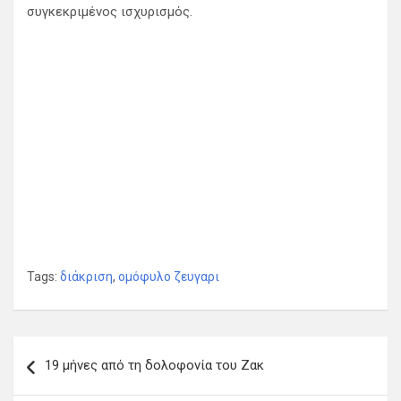
συγκεκριμένος ισχυρισμός.
Tags:
διάκριση
,
ομόφυλο ζευγαρι
Π
19 μήνες από τη δολοφονία του Ζακ
λ